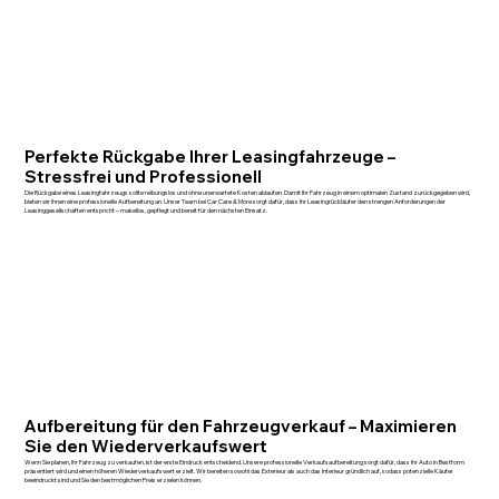
Perfekte Rückgabe Ihrer Leasingfahrzeuge –
Stressfrei und Professionell
Die Rückgabe eines Leasingfahrzeugs sollte reibungslos und ohne unerwartete Kosten ablaufen. Damit Ihr Fahrzeug in einem optimalen Zustand zurückgegeben wird,
bieten wir Ihnen eine professionelle Aufbereitung an. Unser Team bei Car Care & More sorgt dafür, dass Ihr Leasingrückläufer den strengen Anforderungen der
Leasinggesellschaften entspricht – makellos, gepflegt und bereit für den nächsten Einsatz.
Aufbereitung für den Fahrzeugverkauf – Maximieren
Sie den Wiederverkaufswert
Wenn Sie planen, Ihr Fahrzeug zu verkaufen, ist der erste Eindruck entscheidend. Unsere professionelle Verkaufsaufbereitung sorgt dafür, dass Ihr Auto in Bestform
präsentiert wird und einen höheren Wiederverkaufswert erzielt. Wir bereiten sowohl das Exterieur als auch das Interieur gründlich auf, sodass potenzielle Käufer
beeindruckt sind und Sie den bestmöglichen Preis erzielen können.