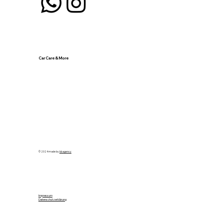
Car Care & More
© 2024 made by
bbagency
Impressum
Datenschutzerklärung