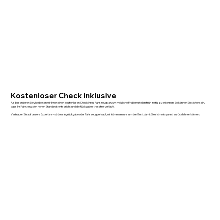
Kostenloser Check inklusive
Als besonderen Service bieten wir Ihnen einen kostenlosen Check Ihres Fahrzeugs an, um mögliche Problemstellen frühzeitig zu erkennen. So können Sie sicher sein,
dass Ihr Fahrzeug den hohen Standards entspricht und die Rückgabe stressfrei verläuft.
Vertrauen Sie auf unsere Expertise – ob Leasingrückgabe oder Fahrzeugverkauf, wir kümmern uns um den Rest, damit Sie sich entspannt zurücklehnen können.