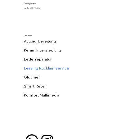
Öffnungszeiten
Mo - Fr: 8:00 - 17:00 Uhr
Leistungen
Autoaufbereitung
Keramik versieglung
Lederreparatur
Leasing Rücklauf service
Oldtimer
Smart Repair
Komfort Multimedia