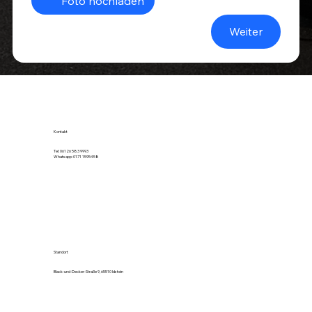
Foto hochladen
Weiter
Kontakt
Tel: 06126 583 9993
Whatsapp: 0171 1595458
Standort
Black-und-Decker-Straße 9, 65510 Idstein